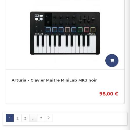
Arturia - Clavier Maitre MiniLab MK3 noir
98,00 €
1
2
3
...
7