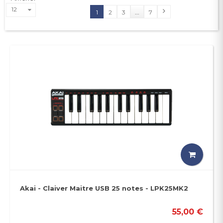
12
1
2
3
...
7
Akai - Claiver Maitre USB 25 notes - LPK25MK2
55,00 €