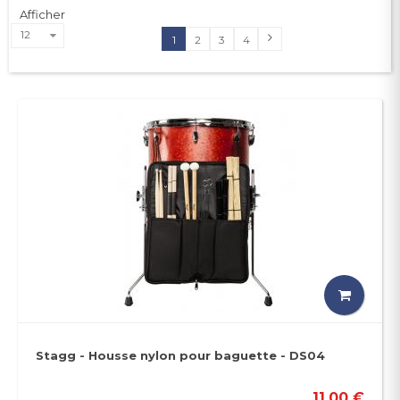
Afficher
12
1
2
3
4
Stagg - Housse nylon pour baguette - DS04
11,00 €