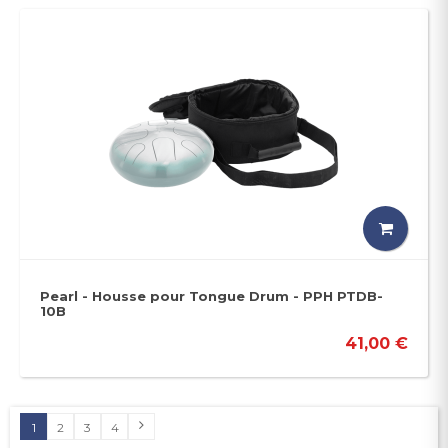
Pearl - Housse pour Tongue Drum - PPH PTDB-
10B
41,00 €
1
2
3
4