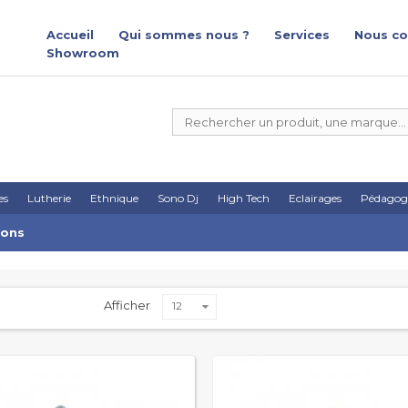
Accueil
Qui sommes nous ?
Services
Nous co
Showroom
es
Lutherie
Ethnique
Sono Dj
High Tech
Eclairages
Pédagog
ions
Afficher
12