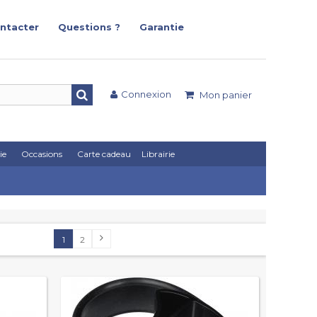
ntacter
Questions ?
Garantie
Connexion
Mon panier
ie
Occasions
Carte cadeau
Librairie
1
2