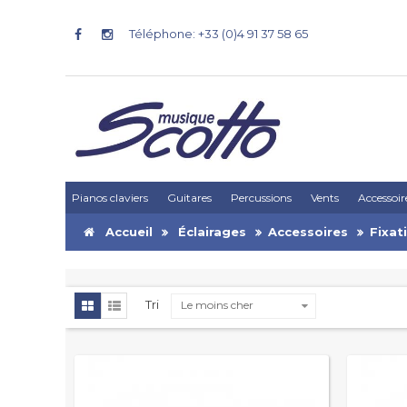
Téléphone: +33 (0)4 91 37 58 65
Pianos claviers
Guitares
Percussions
Vents
Accessoir
Accueil
Éclairages
Accessoires
Fixat
Tri
Le moins cher