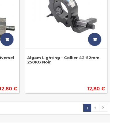
iversel
Algam Lighting - Collier 42-52mm
250KG Noir
12,80 €
12,80 €
1
2