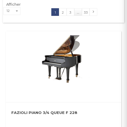
Afficher
12
1
2
3
...
33
FAZIOLI PIANO 3/4 QUEUE F 228