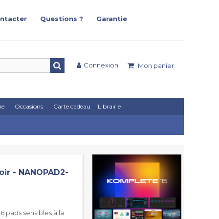
ntacter
Questions ?
Garantie
Connexion
Mon panier
ie
Occasions
Carte cadeau
Librairie
Noir - NANOPAD2-
 pads sensibles à la