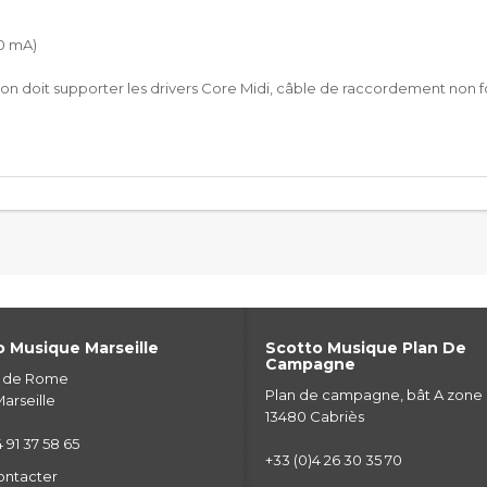
00 mA)
tion doit supporter les drivers Core Midi, câble de raccordement non f
 Musique Marseille
Scotto Musique Plan De
Campagne
e de Rome
Plan de campagne, bât A zone
arseille
13480 Cabriès
 91 37 58 65
+33 (0)4 26 30 35 70
ontacter