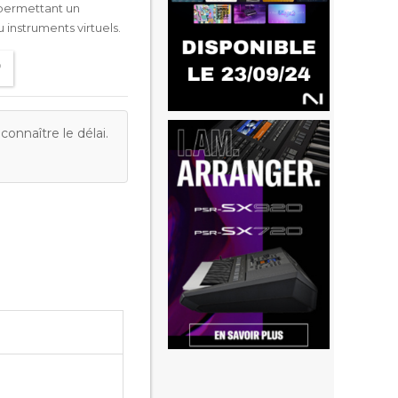
 permettant un
 instruments virtuels.
onnaître le délai.