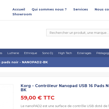
Accueil
Qui sommes nous ?
Services
Nous co
Showroom
es
Lutherie
Ethnique
Sono Dj
High Tech
Eclairages
Pédagog
6 pads noir - NANOPAD2-BK
Korg - Contrôleur Nanopad USB 16 Pads 
BK
59,00 €
TTC
Le nanoPAD2 est une surface de contrôle USB doté de 16