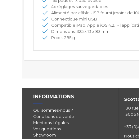
16x pads et 1x pad évolué
4x réglages sauvegardables
Alimenté par câble USB fourni (moins de 1
Connectique mini USB
Compatible iPad, Apple iOS 4.2.1 - l'applica
Dimensions: 325 x 13 x 83 mm
Poids: 285 g
INFORMATIONS
Scotto
180 ru
Qui sommes-nous ?
13006 M
Conditions de vente
Mentions Légales
+33 (0)4
Vos questions
Showroom
Nous c