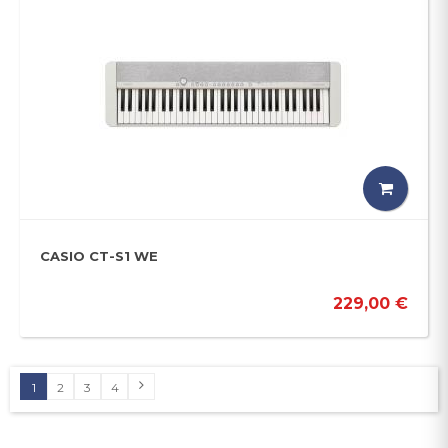
CASIO CT-S1 WE
229,00 €
1
2
3
4