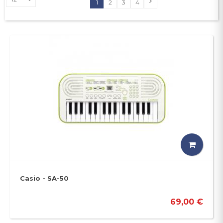
1
2
3
4
Casio - SA-50
69,00 €