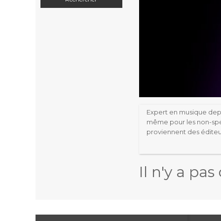
Expert
en musique depui
même pour les
non-spé
proviennent des édite
Il n'y a pa