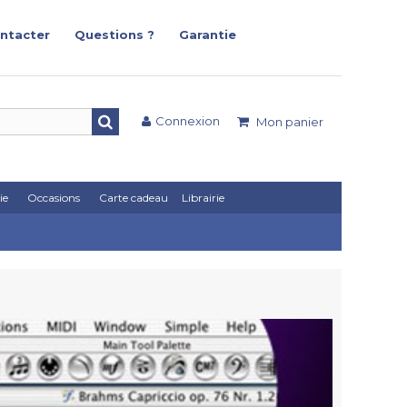
ntacter
Questions ?
Garantie
Connexion
Mon panier
ie
Occasions
Carte cadeau
Librairie