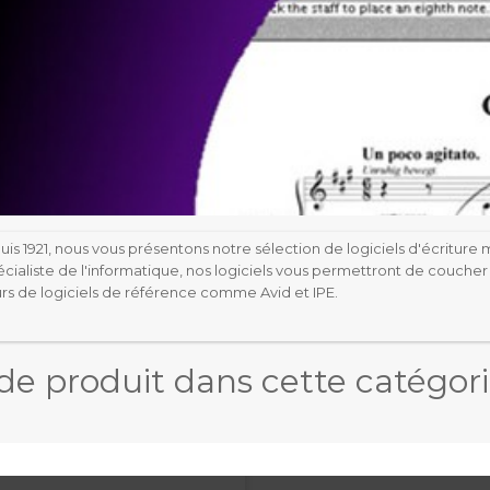
s 1921, nous vous présentons notre sélection de logiciels d'écriture 
cialiste
de l'informatique, nos logiciels vous permettront de coucher 
urs de logiciels de référence comme
Avid
et
IPE
.
s de produit dans cette catégori