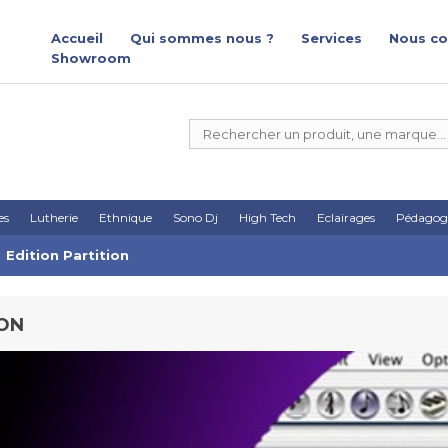
Accueil
Qui sommes nous ?
Services
Nous co
Showroom
es
Lutherie
Ethnique
Sono Dj
High Tech
Eclairages
Pédagog
Edition Partition
ION