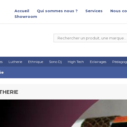
Accueil
Qui sommes nous ?
Services
Nous co
Showroom
es
Lutherie
Ethnique
Sono Dj
High Tech
Eclairages
Pédagog
ie
THERIE