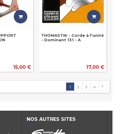
SUPPORT
THOMASTIK - Corde à l'unité
ON
- Dominant 131 - A
15,00 €
17,00 €
1
2
3
4
NOS AUTRES SITES