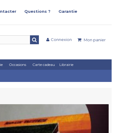
ntacter
Questions ?
Garantie
Connexion
Mon panier
ie
Occasions
Carte cadeau
Librairie