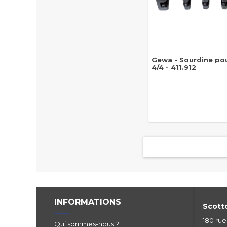
Gewa - Sourdine pou
4/4 - 411.912
INFORMATIONS
Scotto
180 ru
Qui sommes-nous ?