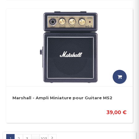
Marshall - Ampli Miniature pour Guitare MS2
39,00 €
1
2
3
...
103