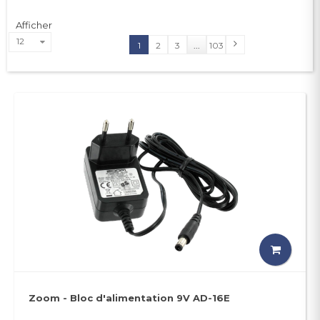
Afficher
12
1
2
3
...
103
Zoom - Bloc d'alimentation 9V AD-16E