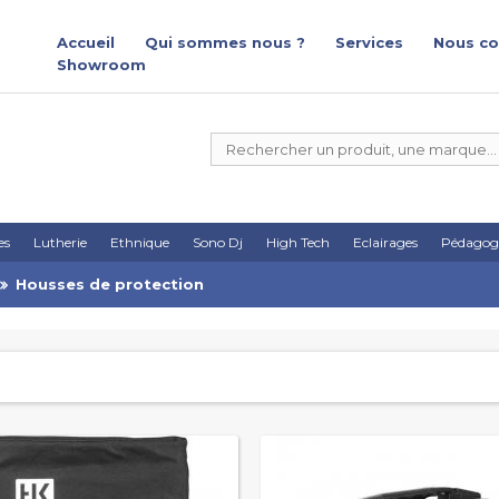
Accueil
Qui sommes nous ?
Services
Nous co
Showroom
es
Lutherie
Ethnique
Sono Dj
High Tech
Eclairages
Pédagog
Housses de protection