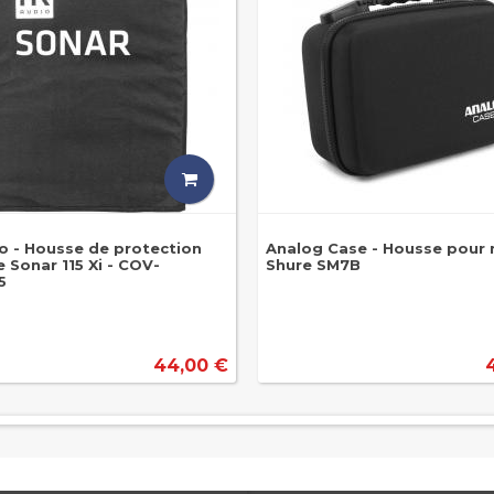
o - Housse de protection
Analog Case - Housse pour 
 Sonar 115 Xi - COV-
Shure SM7B
5
44,00 €