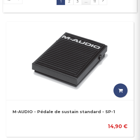
1
2
3
...
11
M-AUDIO - Pédale de sustain standard - SP-1
14,90 €