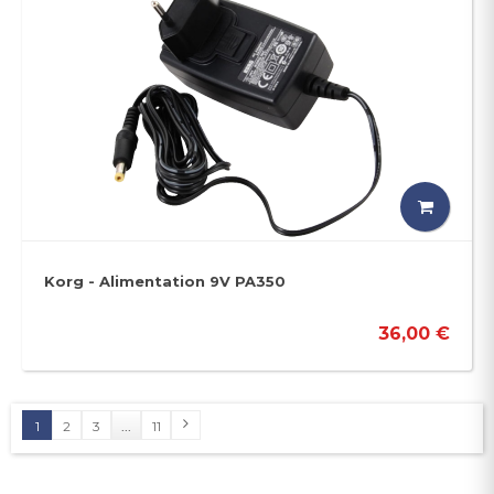
Korg - Alimentation 9V PA350
36,00 €
1
2
3
...
11