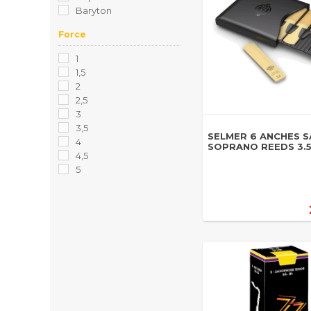
Baryton
Force
1
1,5
2
2,5
3
3,5
SELMER 6 ANCHES S
4
SOPRANO REEDS 3.
4,5
5