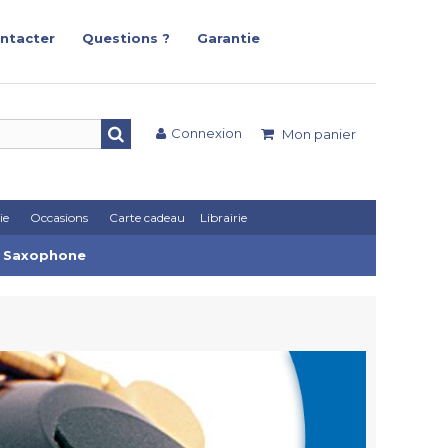
ntacter
Questions ?
Garantie
Connexion
Mon panier
ie
Occasions
Carte cadeau
Librairie
r Saxophone