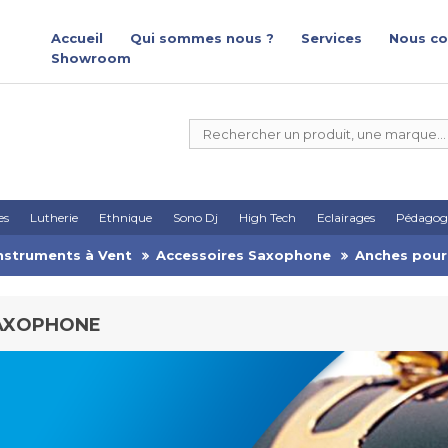
Accueil
Qui sommes nous ?
Services
Nous co
Showroom
es
Lutherie
Ethnique
Sono Dj
High Tech
Eclairages
Pédagog
nstruments à Vent
Accessoires Saxophone
Anches pou
AXOPHONE