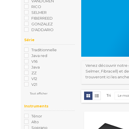
VANDOREN
RICO
SELMER
FIBERREED
GONZALEZ
D'ADDARIO
Série
Traditionnelle
Java red
V16
Venez découvrir notre 
Java
Selmer, Fibracell) et d
ZZ
trouveront ici les anches
V12
V21
Tout afficher
Tri
Le moi
Instruments
Ténor
Alto
Soprano