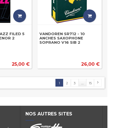
AZZ FILED 5
VANDOREN SR712 - 10
ENOR 2
ANCHES SAXOPHONE
SOPRANO V16 SIB 2
25,00 €
26,00 €
1
2
3
...
15
NOS AUTRES SITES