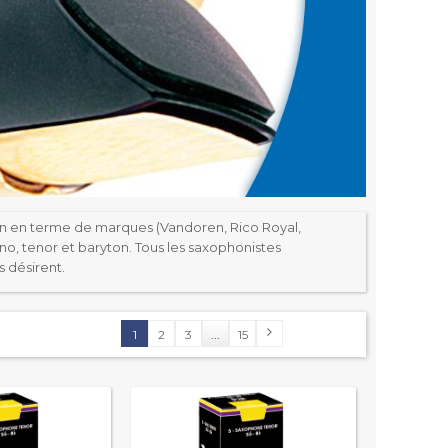
en en terme de marques (Vandoren, Rico Royal,
no, tenor et baryton. Tous les saxophonistes
s désirent.
1
2
3
...
15