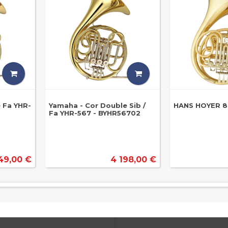
 Fa YHR-
Yamaha - Cor Double Sib /
HANS HOYER 80
Fa YHR-567 - BYHR56702
49,00 €
4 198,00 €