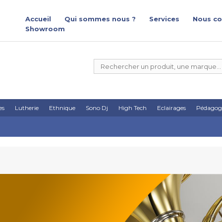
Accueil
Qui sommes nous ?
Services
Nous co
Showroom
es
Lutherie
Ethnique
Sono Dj
High Tech
Eclairages
Pédagog