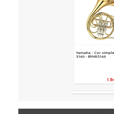
Yamaha - Cor simple
314II - BYHR314II
1 8