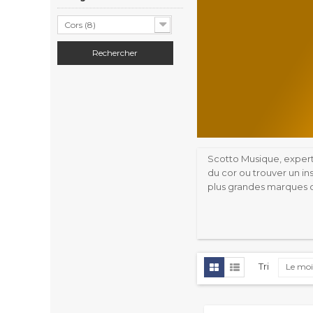
Cors (8)
Scotto Musique, expert
du cor ou trouver un i
plus grandes marques 
Tri
Le moi