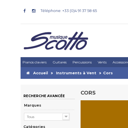
Téléphone: +33 (0)4 91 37 58 65
Pianos claviers
Guitares
Percussions
Vents
Accessoir
Accueil
Instruments à Vent
Cors
CORS
RECHERCHE AVANCÉE
Marques
Tous
Catégories