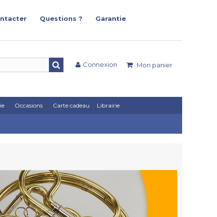
ntacter
Questions ?
Garantie
Connexion
Mon panier
ie
Occasions
Carte cadeau
Librairie