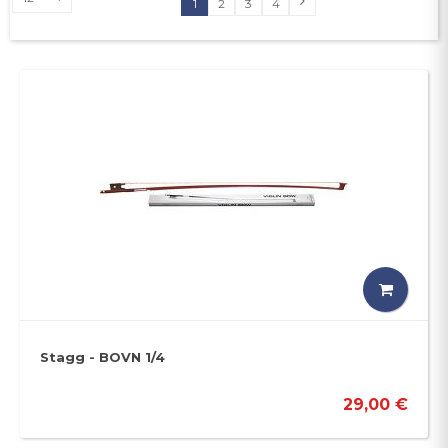
1
2
3
4
Stagg - BOVN 1/4
29,00 €