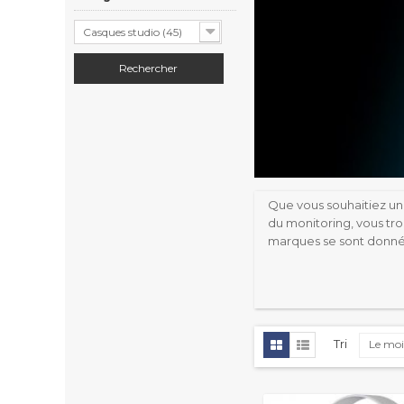
Casques studio (45)
Que vous souhaitiez un
du monitoring, vous tr
marques se sont donnée
Tri
Le moi