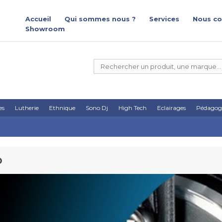
Accueil
Qui sommes nous ?
Services
Nous co
Showroom
es
Lutherie
Ethnique
Sono Dj
High Tech
Eclairages
Pédagog
O