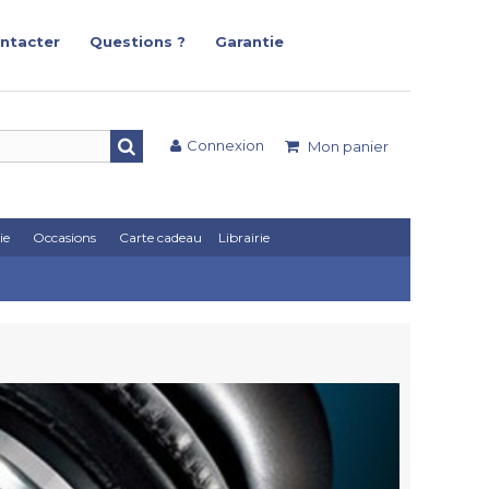
ntacter
Questions ?
Garantie
Connexion
Mon panier
ie
Occasions
Carte cadeau
Librairie