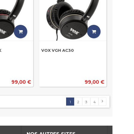
K
VOX VGH AC30
99,00 €
99,00 €
1
2
3
4