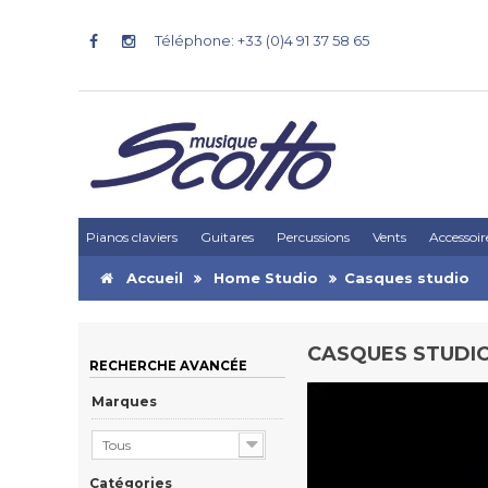
Téléphone: +33 (0)4 91 37 58 65
Pianos claviers
Guitares
Percussions
Vents
Accessoir
Accueil
Home Studio
Casques studio
CASQUES STUDI
RECHERCHE AVANCÉE
Marques
Tous
Catégories