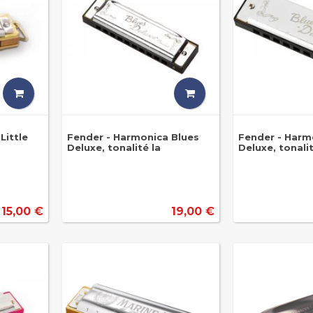
Little
Fender - Harmonica Blues
Fender - Harm
Deluxe, tonalité la
Deluxe, tonali
15,00 €
19,00 €