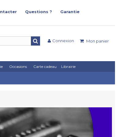
ntacter
Questions ?
Garantie
Connexion
Mon panier
ie
Occasions
Carte cadeau
Librairie