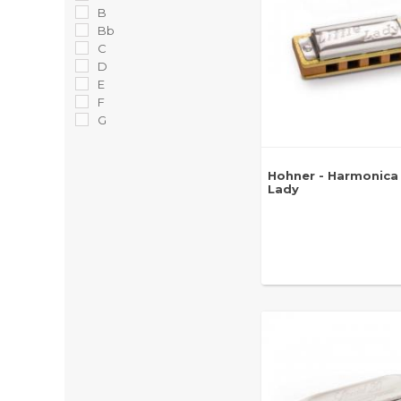
B
Bb
C
D
E
F
G
Hohner - Harmonica 
Lady