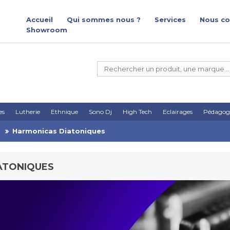
Accueil
Qui sommes nous ?
Services
Nous co
Showroom
es
Lutherie
Ethnique
Sono Dj
High Tech
Eclairages
Pédagog
Harmonicas Diatoniques
ATONIQUES