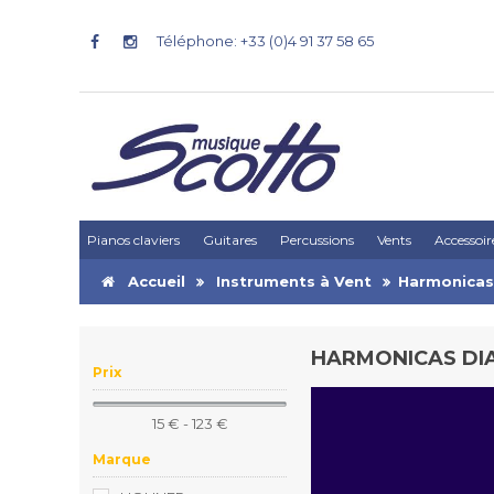
Téléphone: +33 (0)4 91 37 58 65
Pianos claviers
Guitares
Percussions
Vents
Accessoir
Accueil
Instruments à Vent
Harmonicas
HARMONICAS DI
Prix
15 € - 123 €
Marque