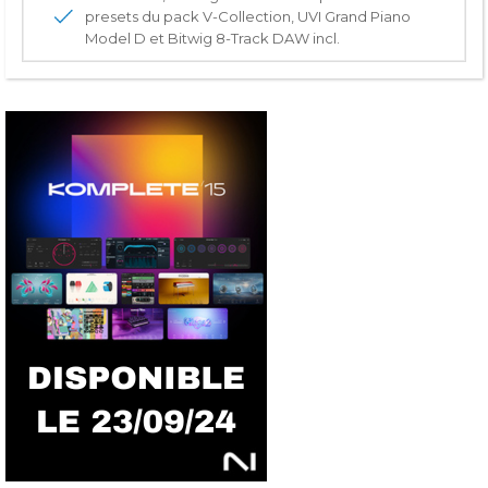
presets du pack V-Collection, UVI Grand Piano
Model D et Bitwig 8-Track DAW incl.