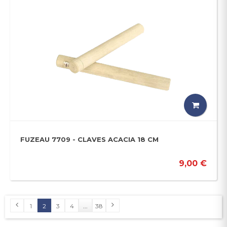
FUZEAU 7709 - CLAVES ACACIA 18 CM
9,00 €
1
2
3
4
...
38