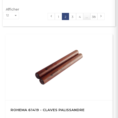
Afficher
12
1
2
3
4
...
38
ROHEMA 61419 - CLAVES PALISSANDRE