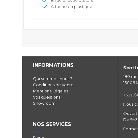
En acier avec battant
Attache en plastique
INFORMATIONS
Scotto
180 ru
Qui sommes-nous ?
13006 M
Conditions de vente
Mentions Légales
+33 (0)4
Vos questions
Showroom
Nous c
Ouvert 
De 9h30
NOS SERVICES
Fermetu
Pianos