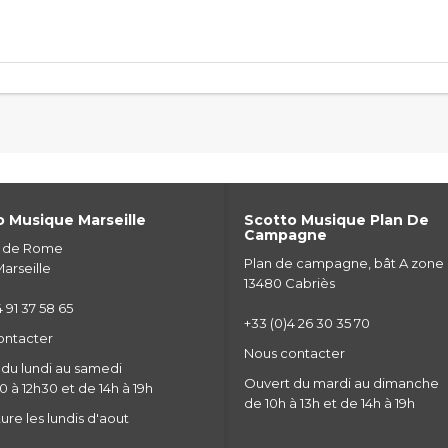
 Musique Marseille
Scotto Musique Plan De
Campagne
e de Rome
Plan de campagne, bât A zone
arseille
13480 Cabriès
 91 37 58 65
+33 (0)4 26 30 35 70
ontacter
Nous contacter
du lundi au samedi
Ouvert du mardi au dimanche
 à 12h30 et de 14h à 19h
de 10h à 13h et de 14h à 19h
re les lundis d'aout