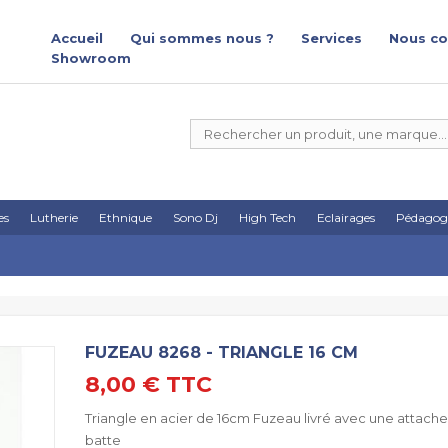
Accueil
Qui sommes nous ?
Services
Nous co
Showroom
es
Lutherie
Ethnique
Sono Dj
High Tech
Eclairages
Pédagog
FUZEAU 8268 - TRIANGLE 16 CM
8,00 €
TTC
Triangle en acier de 16cm Fuzeau livré avec une attache
batte