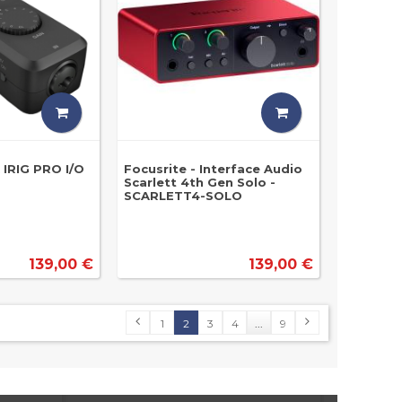
 IRIG PRO I/O
Focusrite - Interface Audio
Scarlett 4th Gen Solo -
SCARLETT4-SOLO
139,00 €
139,00 €
1
2
3
4
...
9