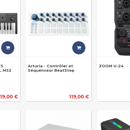
TS
Arturia - Contrôler et
ZOOM U-24
L M32
Séquenceur BeatStep
119,00 €
119,00 €