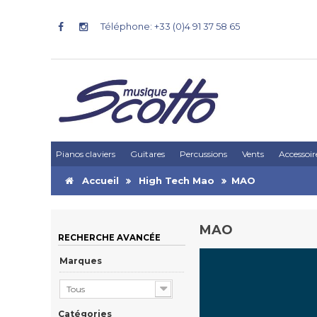
Téléphone: +33 (0)4 91 37 58 65
Pianos claviers
Guitares
Percussions
Vents
Accessoir
Accueil
High Tech Mao
MAO
MAO
RECHERCHE AVANCÉE
Marques
Tous
Catégories