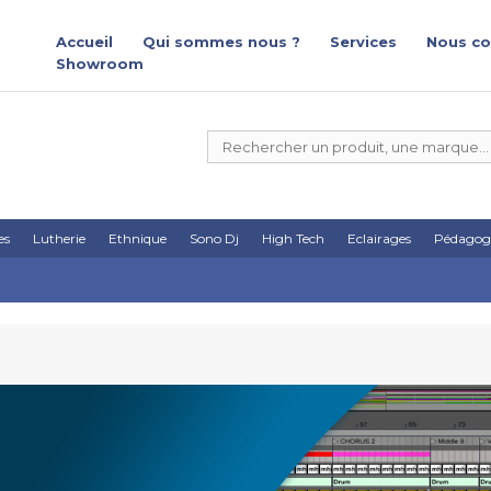
Accueil
Qui sommes nous ?
Services
Nous co
Showroom
es
Lutherie
Ethnique
Sono Dj
High Tech
Eclairages
Pédagog