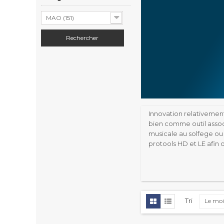
MAO (151)
Innovation relativement
bien comme outil associ
musicale au solfege ou 
protools HD et LE afin
Tri
Le moi