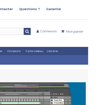
ntacter
Questions ?
Garantie
Connexion
Mon panier
ie
Occasions
Carte cadeau
Librairie