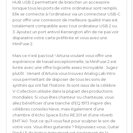
HUB USB 2 permettant de brancher un accessoire
lorsque tous les ports de votre ordinateur sont remplis.
Elle se connecte à l’ordinateur via un connecteur USB-C
pour offrir une connexion de meilleure qualité mais est
totalement compatible avec tout ordinateur USB 2 ou
3. Ajoutez un port antivol Kensington afin de ne pas voir
disparaitre votre carte préférée et vous avez une
MiniFuse 2.
Mais ce n’est pas tout ! Arturia voulant vous offrir une
expérience de travail exceptionnelle, la MiniFuse 2 est
livrée avec une offre logicielle assez incroyable : Jugez
plutôt : Venant d’Arturia vous trouvez Analog Lab Intro
vous permettant de disposer de tous les sons de
synthés qui ont fait l’histoire. Ils sont issus de la célèbre
V-Collection utilisée dans la plupart des productions
mondiales. Si vous êtes chanteur ou chanteuse, vous
allez bénéficier d’une tranche d’EQ 1973 inspiré des
célèbres consoles Neve, mais également d’une
chambre d’écho Space Echo RE 201 et d’une réverb
EMT 140. Tout ce qu’il vous faut pour sculpter le son de
votre voix. Vous êtes guitariste ? Réjouissez-vous, Guitar
Rig 6 LE de Native Instrument est également de la