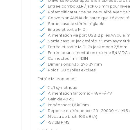
Universelle pour appareils mobiles et ordin
Entrée combo XLR / jack 6,3 mm pour nivea
Préamplificateur de haute qualité avec gai
Conversion AN/NA de haute qualité avec réso
Sortie casque stéréo réglable
Entrée et sortie MIDI
Alimentation via port USB, 2 piles AA ou ali
Sortie casque: jack stéréo 3,5 mm asymét
Entrée et sortie MIDI: 2x jack mono 2,5 mm
Entrée pour alimentation externe 5,4 V DC 
Connecteur mini-DIN
Dimensions: 43 x 127 x 37 mm
Poids: 120 g (piles exclues)
Entrée Microphone:
XLR symétrique
Alimentation fantôme: + 48V +/- 4V
Gain de 40 dB
Impédance: 1,6 kOhm
Réponse en fréquence: 20 - 20000 Hz (±1,5 
Niveau de bruit -103 dB (A)
-97 dB RMS