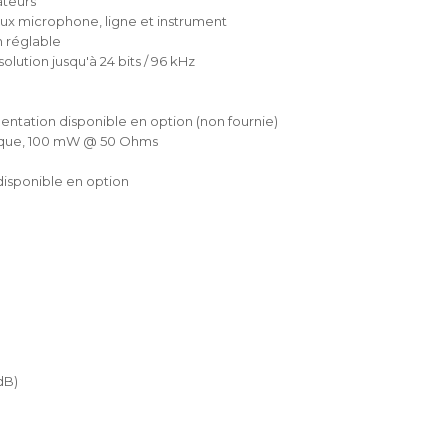
ateurs
ux microphone, ligne et instrument
n réglable
lution jusqu'à 24 bits / 96 kHz
mentation disponible en option (non fournie)
rique, 100 mW @ 50 Ohms
disponible en option
dB)