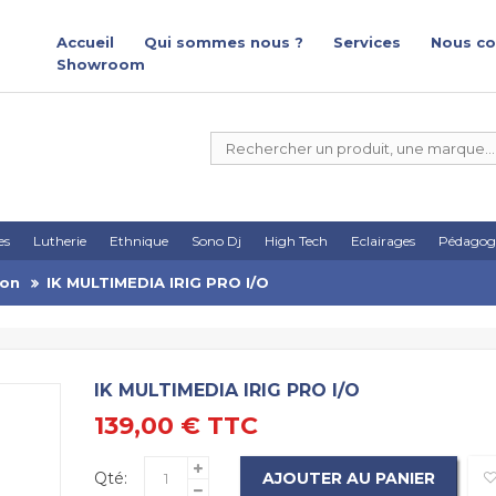
Accueil
Qui sommes nous ?
Services
Nous co
Showroom
es
Lutherie
Ethnique
Sono Dj
High Tech
Eclairages
Pédagog
Son
IK MULTIMEDIA IRIG PRO I/O
IK MULTIMEDIA IRIG PRO I/O
139,00 €
TTC
Qté:
AJOUTER AU PANIER