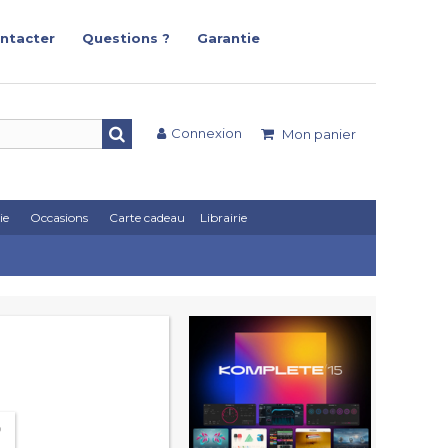
ntacter
Questions ?
Garantie
Connexion
Mon panier
ie
Occasions
Carte cadeau
Librairie