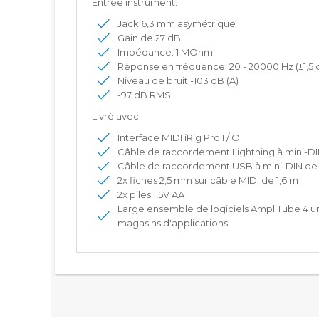
Entrée instrument:
Jack 6,3 mm asymétrique
Gain de 27 dB
Impédance: 1 MOhm
Réponse en fréquence: 20 - 20000 Hz (±1,5 
Niveau de bruit -103 dB (A)
-97 dB RMS
Livré avec:
Interface MIDI iRig Pro I / O
Câble de raccordement Lightning à mini-DI
Câble de raccordement USB à mini-DIN de
2x fiches 2,5 mm sur câble MIDI de 1,6 m
2x piles 1,5V AA
Large ensemble de logiciels AmpliTube 4 un
magasins d'applications