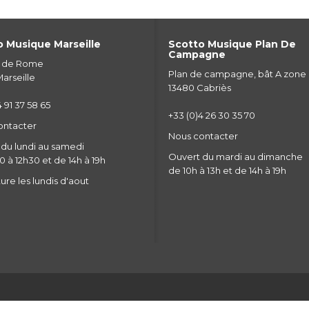
 Musique Marseille
Scotto Musique Plan De
Campagne
e de Rome
Plan de campagne, bât A zone
arseille
13480 Cabriès
 91 37 58 65
+33 (0)4 26 30 35 70
ontacter
Nous contacter
du lundi au samedi
Ouvert du mardi au dimanche
 à 12h30 et de 14h à 19h
de 10h à 13h et de 14h à 19h
re les lundis d'aout