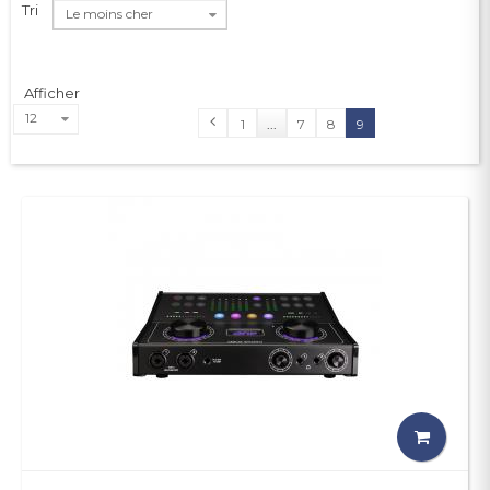
Tri
Le moins cher
Afficher
12
1
...
7
8
9