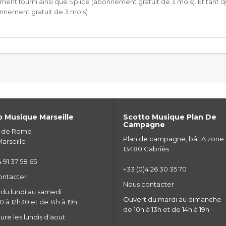
ment fourni ainsi que Splice (abonnement gratuit de 3 mois). Et tant qu’
nnement gratuit de 3 mois)
 Musique Marseille
Scotto Musique Plan De
Campagne
e de Rome
Plan de campagne, bât A zone
arseille
13480 Cabriès
 91 37 58 65
+33 (0)4 26 30 35 70
ontacter
Nous contacter
du lundi au samedi
Ouvert du mardi au dimanche
 à 12h30 et de 14h à 19h
de 10h à 13h et de 14h à 19h
re les lundis d'aout