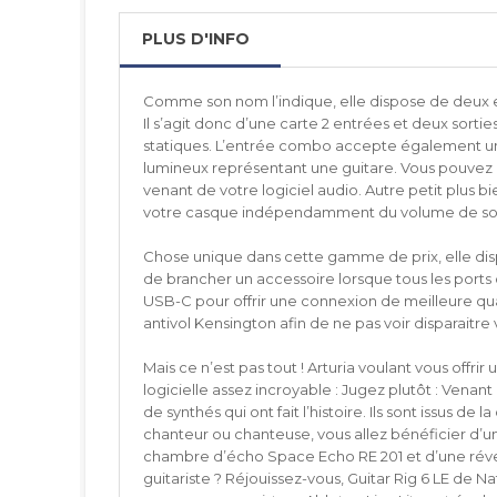
PLUS D'INFO
Comme son nom l’indique, elle dispose de deux e
Il s’agit donc d’une carte 2 entrées et deux sorti
statiques. L’entrée combo accepte également une 
lumineux représentant une guitare. Vous pouvez ég
venant de votre logiciel audio. Autre petit plus
votre casque indépendamment du volume de sor
Chose unique dans cette gamme de prix, elle dis
de brancher un accessoire lorsque tous les ports 
USB-C pour offrir une connexion de meilleure qua
antivol Kensington afin de ne pas voir disparaitre
Mais ce n’est pas tout ! Arturia voulant vous offri
logicielle assez incroyable : Jugez plutôt : Venan
de synthés qui ont fait l’histoire. Ils sont issus d
chanteur ou chanteuse, vous allez bénéficier d’
chambre d’écho Space Echo RE 201 et d’une réverb 
guitariste ? Réjouissez-vous, Guitar Rig 6 LE de N