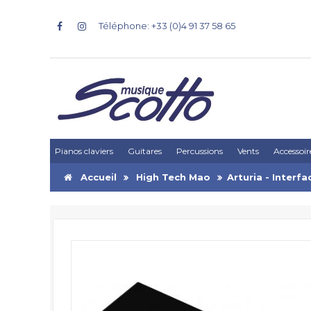
Téléphone: +33 (0)4 91 37 58 65
Pianos claviers
Guitares
Percussions
Vents
Accessoir
Accueil
High Tech Mao
Arturia - Interf