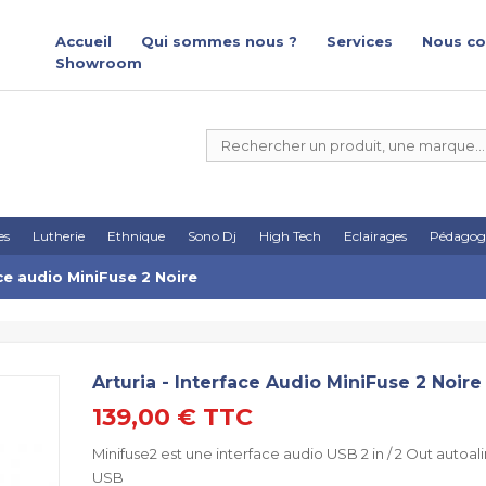
Accueil
Qui sommes nous ?
Services
Nous co
Showroom
es
Lutherie
Ethnique
Sono Dj
High Tech
Eclairages
Pédagog
ace audio MiniFuse 2 Noire
Arturia - Interface Audio MiniFuse 2 Noire
139,00 €
TTC
Minifuse2 est une interface audio USB 2 in / 2 Out autoa
USB