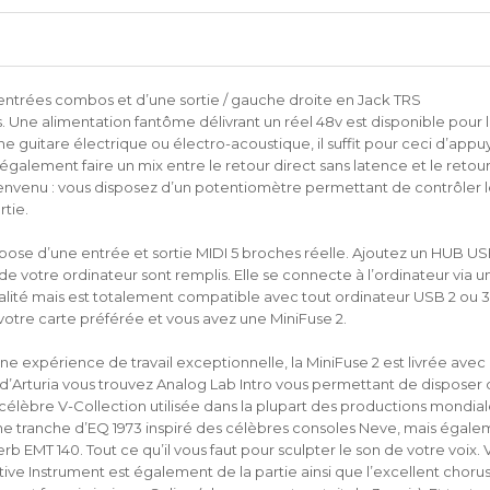
ntrées combos et d’une sortie / gauche droite en Jack TRS
es. Une alimentation fantôme délivrant un réel 48v est disponible pour 
guitare électrique ou électro-acoustique, il suffit pour ceci d’appu
alement faire un mix entre le retour direct sans latence et le retour
 bienvenu : vous disposez d’un potentiomètre permettant de contrôler
tie.
pose d’une entrée et sortie MIDI 5 broches réelle. Ajoutez un HUB U
de votre ordinateur sont remplis. Elle se connecte à l’ordinateur via 
lité mais est totalement compatible avec tout ordinateur USB 2 ou 3
 votre carte préférée et vous avez une MiniFuse 2.
r une expérience de travail exceptionnelle, la MiniFuse 2 est livrée avec
t d’Arturia vous trouvez Analog Lab Intro vous permettant de disposer 
e la célèbre V-Collection utilisée dans la plupart des productions mondial
une tranche d’EQ 1973 inspiré des célèbres consoles Neve, mais égal
EMT 140. Tout ce qu’il vous faut pour sculpter le son de votre voix. 
ative Instrument est également de la partie ainsi que l’excellent choru