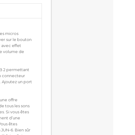
les micros
yer sur le bouton
 avec effet
 le volume de
SB 2 permettant
un connecteur
. Ajoutez un port
 une offre
de tous les sons
es. Si vous êtes
ement d’une
Vous êtes
s JUN-6. Bien sûr