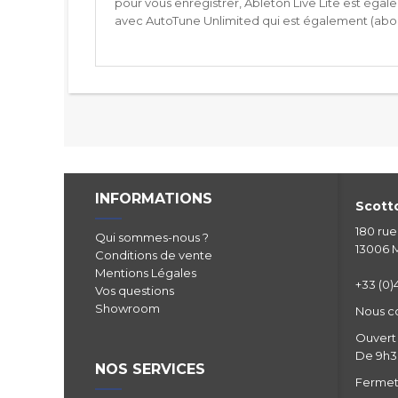
pour vous enregistrer, Ableton Live Lite est égale
avec AutoTune Unlimited qui est également (abo
INFORMATIONS
Scotto
180 ru
Qui sommes-nous ?
13006 M
Conditions de vente
Mentions Légales
+33 (0)4
Vos questions
Showroom
Nous c
Ouvert 
De 9h30
NOS SERVICES
Fermetu