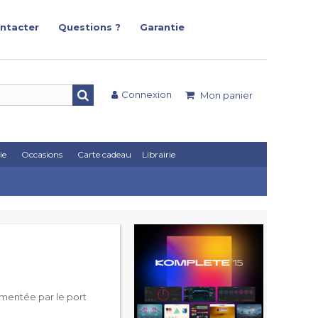
ntacter
Questions ?
Garantie
Connexion
Mon panier
ie
Occasions
Carte cadeau
Librairie
limentée par le port