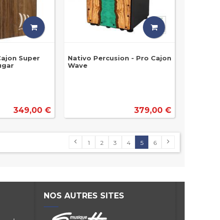
Cajon Super
Nativo Percusion - Pro Cajon
ugar
Wave
349,00 €
379,00 €
1
2
3
4
5
6
NOS AUTRES SITES