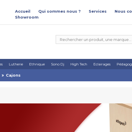
Accueil
Qui sommes nous ?
Services
Nous co
Showroom
es
Lutherie
Ethnique
Sono Dj
High Tech
Eclairages
Pédagog
Cajons