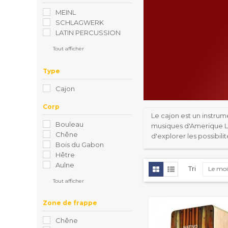
MEINL
SCHLAGWERK
LATIN PERCUSSION
Tout afficher
Type
Cajon
Corp
Le cajon est un instru
Bouleau
musiques d'Amerique L
Chêne
d'explorer les possibil
Bois du Gabon
Hêtre
Aulne
Tri
Le moi
Tout afficher
Zone de frappe
Chêne