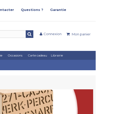
ntacter
Questions ?
Garantie
Connexion
Mon panier
ie
Occasions
Carte cadeau
Librairie