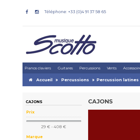
Téléphone: +33 (0)4 91 37 58 65
Pianos claviers
Guitares
Percussions
Vents
Accessoir
Accueil
Percussions
Percussion latines
CAJONS
CAJONS
Prix
29 € - 408 €
Marque