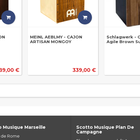
ON
MEINL AEBLMY - CAJON
Schlagwerk - 
ARTISAN MONGOY
Agile Brown S
89,00 €
339,00 €
 Musique Marseille
Scotto Musique Plan De
Campagne
e de Rome