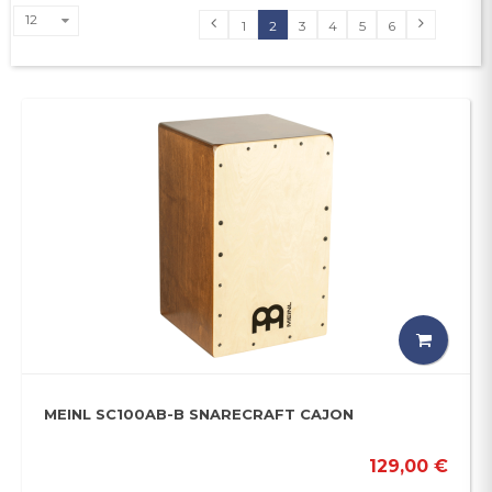
12
1
2
3
4
5
6
MEINL SC100AB-B SNARECRAFT CAJON
129,00 €