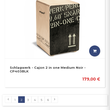
Schlagwerk - Cajon 2 in one Medium Noir -
CP403BLK
179,00 €
1
2
3
4
5
6