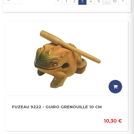
1
2
3
4
5
...
10
FUZEAU 9222 - GUIRO GRENOUILLE 10 CM
10,30 €