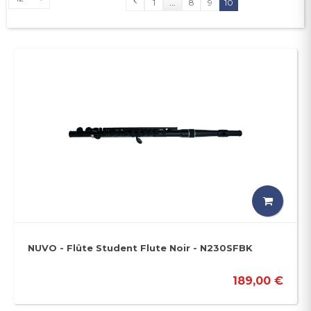
1
...
8
9
10
NUVO - Flûte Student Flute Noir - N230SFBK
189,00 €