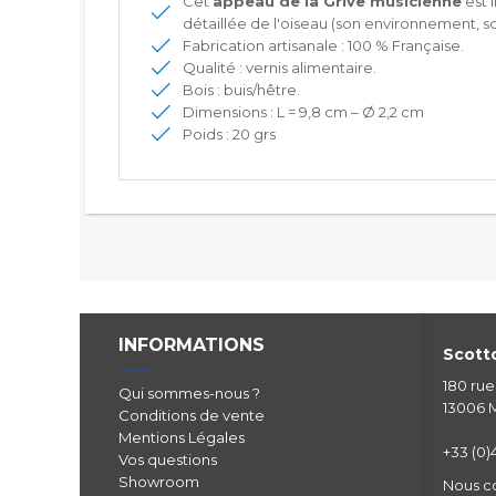
Cet
appeau de la Grive musicienne
est 
détaillée de l'oiseau (son environnement, son
Fabrication artisanale : 100 % Française.
Qualité : vernis alimentaire.
Bois : buis/hêtre.
Dimensions : L = 9,8 cm – Ø 2,2 cm
Poids : 20 grs
INFORMATIONS
Scotto
180 ru
Qui sommes-nous ?
13006 M
Conditions de vente
Mentions Légales
+33 (0)4
Vos questions
Showroom
Nous c