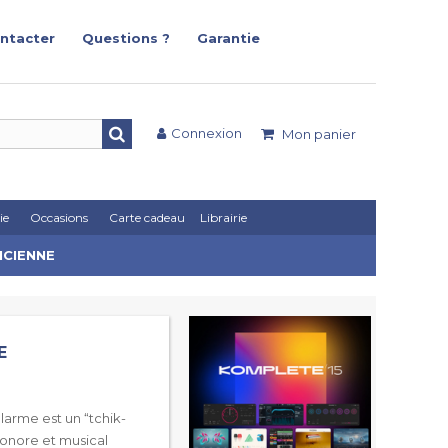
ntacter
Questions ?
Garantie
Connexion
Mon panier
ie
Occasions
Carte cadeau
Librairie
ICIENNE
E
’alarme est un “tchik-
sonore et musical