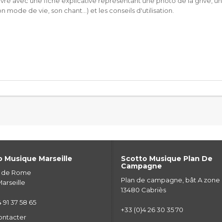
livré avec une fiche explicative représentant une photo de la grive, 
 mode de vie, son chant...) et les conseils d'utilisation.
 Musique Marseille
Scotto Musique Plan De
Campagne
e de Rome
Plan de campagne, bât A zone
arseille
13480 Cabriès
 91 37 58 65
+33 (0)4 26 30 35 70
ontacter