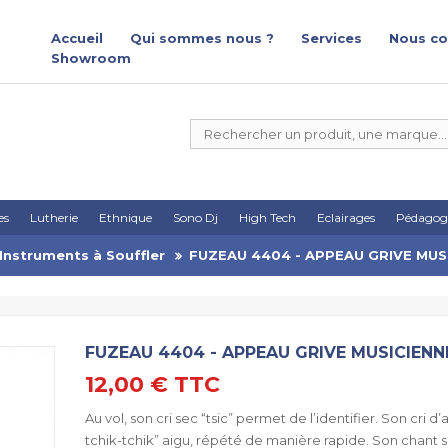
Accueil
Qui sommes nous ?
Services
Nous co
Showroom
es
Lutherie
Ethnique
Sono Dj
High Tech
Eclairages
Pédagog
Instruments à Souffler
FUZEAU 4404 - APPEAU GRIVE MUS
FUZEAU 4404 - APPEAU GRIVE MUSICIENN
12,00 €
TTC
Au vol, son cri sec “tsic” permet de l’identifier. Son cri d
tchik-tchik” aigu, répété de manière rapide. Son chant 