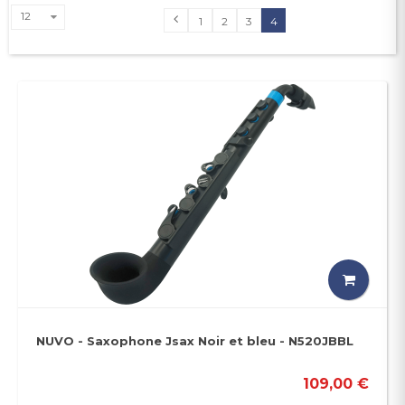
12
1
2
3
4
NUVO - Saxophone Jsax Noir et bleu - N520JBBL
109,00 €