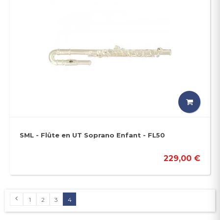
SML - Flûte en UT Soprano Enfant - FL50
229,00 €
1
2
3
4