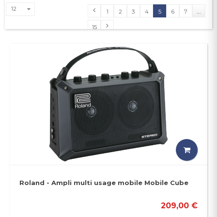
12
1
2
3
4
5
6
7
...
15
Roland - Ampli multi usage mobile Mobile Cube
209,00 €