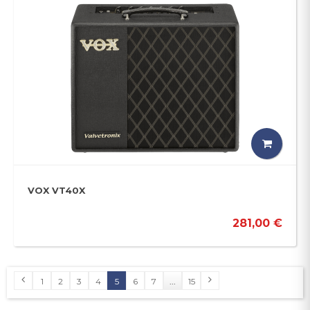
VOX VT40X
281,00 €
1
2
3
4
5
6
7
...
15