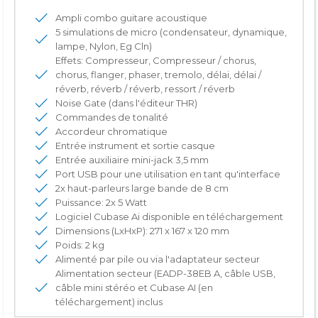
Ampli combo guitare acoustique
5 simulations de micro (condensateur, dynamique,
lampe, Nylon, Eg Cln)
Effets: Compresseur, Compresseur / chorus,
chorus, flanger, phaser, tremolo, délai, délai /
réverb, réverb / réverb, ressort / réverb
Noise Gate (dans l'éditeur THR)
Commandes de tonalité
Accordeur chromatique
Entrée instrument et sortie casque
Entrée auxiliaire mini-jack 3,5 mm
Port USB pour une utilisation en tant qu'interface
2x haut-parleurs large bande de 8 cm
Puissance: 2x 5 Watt
Logiciel Cubase Ai disponible en téléchargement
Dimensions (LxHxP): 271 x 167 x 120 mm
Poids: 2 kg
Alimenté par pile ou via l'adaptateur secteur
Alimentation secteur (EADP-38EB A, câble USB,
câble mini stéréo et Cubase AI (en
téléchargement) inclus