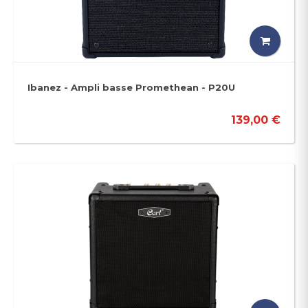
Ibanez - Ampli basse Promethean - P20U
139,00 €