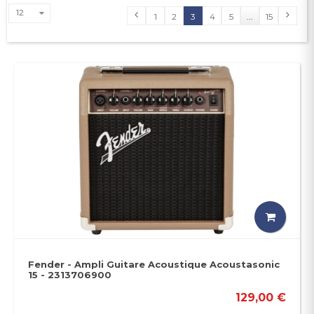
12
1
2
3
4
5
...
15
Fender - Ampli Guitare Acoustique Acoustasonic
15 - 2313706900
129,00 €