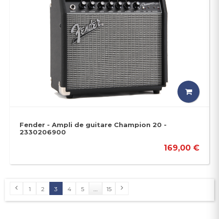
Fender - Ampli de guitare Champion 20 -
2330206900
169,00 €
1
2
3
4
5
...
15