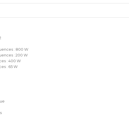
2
quences : 800 W
uences : 200 W
ces : 400 W
ces : 65 W
que
s