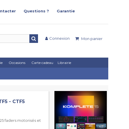
ntacter
Questions ?
Garantie
Connexion
Mon panier
ie
Occasions
Carte cadeau
Librairie
TF5 - CTF5
5 faders motorisés et