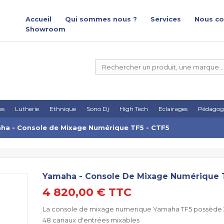
Accueil
Qui sommes nous ?
Services
Nous co
Showroom
es
Lutherie
Ethnique
Sono Dj
High Tech
Eclairages
Pédagog
ha - Console de Mixage Numérique TF5 - CTF5
Yamaha - Console De Mixage Numérique 
4 820,00 €
TTC
La console de mixage numerique Yamaha TF5 possède 2
48 canaux d'entrées mixables