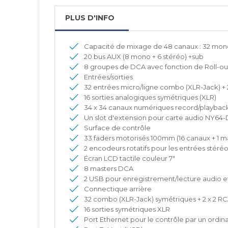
PLUS D'INFO
Capacité de mixage de 48 canaux : 32 mono +
20 bus AUX (8 mono + 6 stéréo) +sub
8 groupes de DCA avec fonction de Roll-ou
Entrées/sorties
32 entrées micro/ligne combo (XLR-Jack) + 
16 sorties analogiques symétriques (XLR)
34 x 34 canaux numériques record/playback 
Un slot d'extension pour carte audio NY64-
Surface de contrôle
33 faders motorisés 100mm (16 canaux + 1 m
2 encodeurs rotatifs pour les entrées stéréo
Écran LCD tactile couleur 7"
8 masters DCA
2 USB pour enregistrement/lecture audio 
Connectique arrière
32 combo (XLR-Jack) symétriques + 2 x 2 R
16 sorties symétriques XLR
Port Ethernet pour le contrôle par un ordin