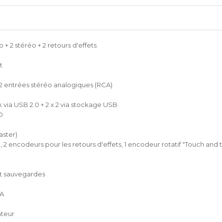
 2 stéréo + 2 retours d'effets
t
2 entrées stéréo analogiques (RCA)
via USB 2.0 + 2 x 2 via stockage USB
D
aster)
, 2 encodeurs pour les retours d'effets, 1 encodeur rotatif "Touch and 
et sauvegardes
CA
ateur