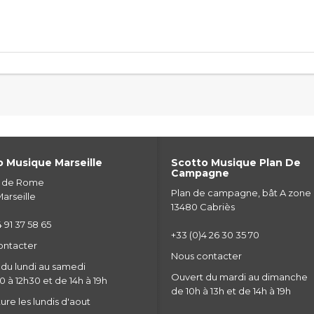
 Musique Marseille
Scotto Musique Plan De
Campagne
e de Rome
Plan de campagne, bât A zone
arseille
13480 Cabriès
 91 37 58 65
+33 (0)4 26 30 35 70
ontacter
Nous contacter
du lundi au samedi
Ouvert du mardi au dimanche
 à 12h30 et de 14h à 19h
de 10h à 13h et de 14h à 19h
re les lundis d'aout