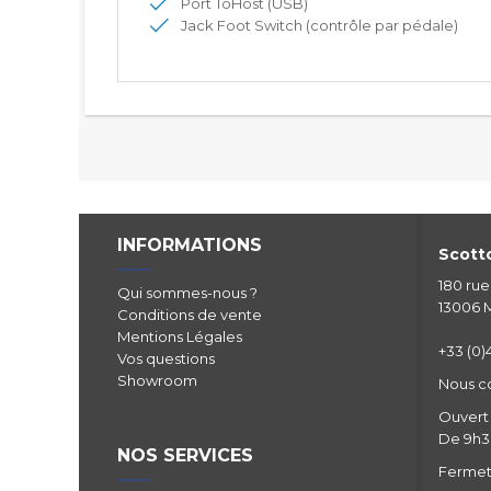
Port ToHost (USB)
Jack Foot Switch (contrôle par pédale)
INFORMATIONS
Scotto
180 ru
Qui sommes-nous ?
13006 M
Conditions de vente
Mentions Légales
+33 (0)4
Vos questions
Showroom
Nous c
Ouvert 
De 9h30
NOS SERVICES
Fermetu