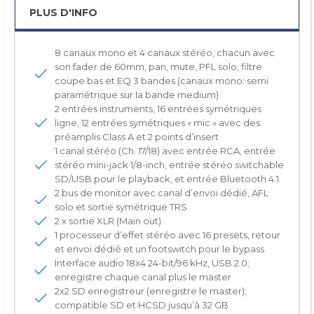
PLUS D'INFO
8 canaux mono et 4 canaux stéréo, chacun avec
son fader de 60mm, pan, mute, PFL solo, filtre
coupe bas et EQ 3 bandes (canaux mono: semi
paramétrique sur la bande medium)
2 entrées instruments, 16 entrées symétriques
ligne, 12 entrées symétriques « mic » avec des
préamplis Class A et 2 points d’insert
1 canal stéréo (Ch. 17/18) avec entrée RCA, entrée
stéréo mini-jack 1/8-inch, entrée stéréo switchable
SD/USB pour le playback, et entrée Bluetooth 4.1
2 bus de monitor avec canal d’envoi dédié, AFL
solo et sortie symétrique TRS
2 x sortie XLR (Main out)
1 processeur d’effet stéréo avec 16 presets, retour
et envoi dédié et un footswitch pour le bypass
Interface audio 18x4 24-bit/96 kHz, USB 2.0;
enregistre chaque canal plus le master
2x2 SD enregistreur (enregistre le master);
compatible SD et HCSD jusqu’à 32 GB