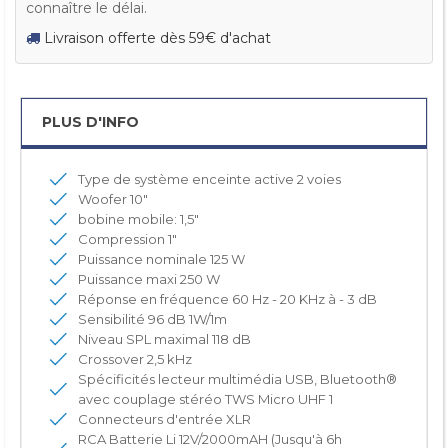
connaître le délai.
Livraison offerte dès 59€ d'achat
PLUS D'INFO
Type de système enceinte active 2 voies
Woofer 10"
bobine mobile: 1,5"
Compression 1"
Puissance nominale 125 W
Puissance maxi 250 W
Réponse en fréquence 60 Hz - 20 KHz à - 3 dB
Sensibilité 96 dB 1W/1m
Niveau SPL maximal 118 dB
Crossover 2,5 kHz
Spécificités lecteur multimédia USB, Bluetooth®
avec couplage stéréo TWS Micro UHF 1
Connecteurs d'entrée XLR
RCA Batterie Li 12V/2000mAH (Jusqu'à 6h