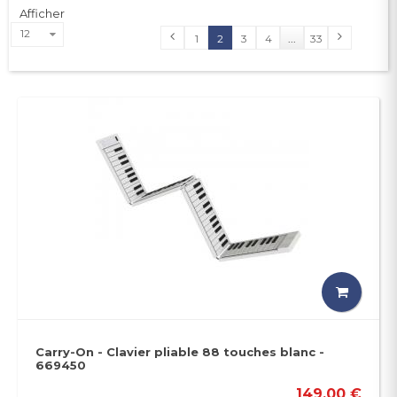
Afficher
12
1
2
3
4
...
33
Carry-On - Clavier pliable 88 touches blanc -
669450
149,00 €