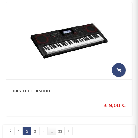
CASIO CT-X3000
319,00 €
1
2
3
4
...
33