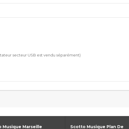
daptateur secteur USB est vendu séparément)
 Musique Marseille
Scotto Musique Plan De