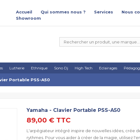
Accueil
Qui sommes nous ?
Services
Nous co
Showroom
es
Lutherie
Ethnique
Sono Dj
High Tech
Eclairages
Pédagog
vier Portable PSS-A50
Yamaha - Clavier Portable PSS-A50
89,00 €
TTC
L'arpégiateur intégré inspire de nouvelles idées, crée 
rythmes. Pour vous aider à créer de la magie, utilisez l'