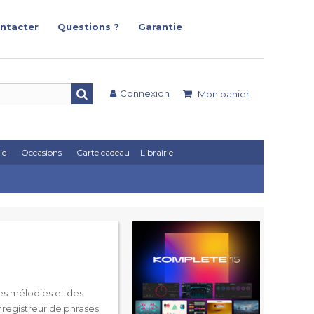
ntacter
Questions ?
Garantie
Connexion
Mon panier
ie
Occasions
Carte cadeau
Librairie
des mélodies et des
enregistreur de phrases