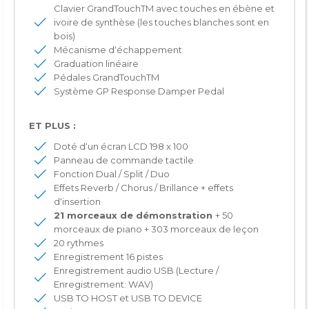
Clavier GrandTouchTM avec touches en ébène et
ivoire de synthèse (les touches blanches sont en
bois)
Mécanisme d‘échappement
Graduation linéaire
Pédales GrandTouchTM
Système GP Response Damper Pedal
ET PLUS :
Doté d‘un écran LCD 198 x 100
Panneau de commande tactile
Fonction Dual / Split / Duo
Effets Reverb / Chorus / Brillance + effets
d‘insertion
21 morceaux de d
é
monstration
+ 50
morceaux de piano + 303 morceaux de leçon
20 rythmes
Enregistrement 16 pistes
Enregistrement audio USB (Lecture /
Enregistrement: WAV)
USB TO HOST et USB TO DEVICE