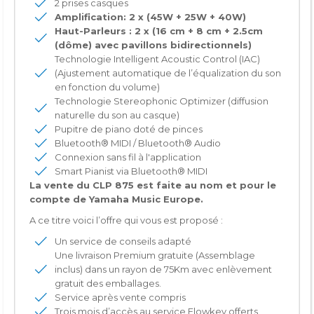
2 prises casques
Amplification: 2 x (45W + 25W + 40W)
Haut-Parleurs : 2 x (16 cm + 8 cm + 2.5cm
(d
ô
me) avec pavillons bidirectionnels)
Technologie Intelligent Acoustic Control (IAC)
(Ajustement automatique de l’équalization du son
en fonction du volume)
Technologie Stereophonic Optimizer (diffusion
naturelle du son au casque)
Pupitre de piano doté de pinces
Bluetooth® MIDI / Bluetooth® Audio
Connexion sans fil à l'application
Smart Pianist via Bluetooth® MIDI
La vente du CLP 875 est faite au nom et pour le
compte de Yamaha Music Europe.
A ce titre voici l’offre qui vous est proposé :
Un service de conseils adapté
Une livraison Premium gratuite (Assemblage
inclus) dans un rayon de 75Km avec enlèvement
gratuit des emballages.
Service après vente compris
Trois mois d’accès au service Flowkey offerts