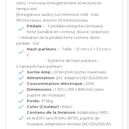
solo), 1 morceau Enregistrement et lecture en
temps réel
[Enregistreur audio] Sur mémoire USB : max.
99 morceaux, environ 25 min/morceau
Pédale :
・3 pédales intégrées (incluses) :
forte (variable en continu), douce, sostenuto
・Utilisation de la pédale forte comme demi-
pédale : Oui
Haut-parleurs :
・Taille ：12 cm x 2 + 3,5 cm x
2
・Système de haut-parleurs：
2 canaux/4 haut-parleurs
Sortie Amp :
20W+20W (sortie maximale)
Alimentation :
[AC Adaptor] AD-E24250LW
Consommation électrique :
20W
Dimensions :
1 393 x 299 x 866 mm (sans
pupitre de musique)
Poids:
37.6kg
Color (Couleur) :
Blanc
Contenu de la livraison:
Adaptateur MIDI
et AUDIO sans fil (WU-BT10), pupitre de
musique, adaptateur secteur (AD-E24250LW)