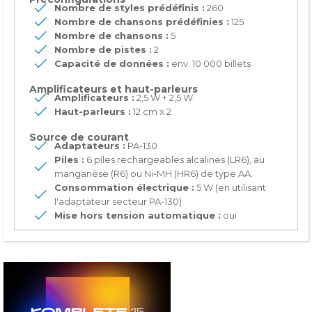
Nombre de styles prédéfinis :
260
Nombre de chansons prédéfinies :
125
Nombre de chansons :
5
Nombre de pistes :
2
Capacité de données :
env. 10 000 billets
Amplificateurs et haut-parleurs
Amplificateurs :
2,5 W + 2,5 W
Haut-parleurs :
12 cm x 2
Source de courant
Adaptateurs :
PA-130
Piles :
6 piles rechargeables alcalines (LR6), au
manganèse (R6) ou Ni-MH (HR6) de type AA.
Consommation électrique :
5 W (en utilisant
l'adaptateur secteur PA-130)
Mise hors tension automatique :
oui