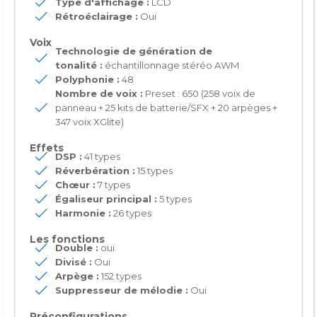
Type d'affichage :
LCD
Rétroéclairage :
Oui
Voix
Technologie de génération de
tonalité :
échantillonnage stéréo AWM
Polyphonie :
48
Nombre de voix :
Preset : 650 (258 voix de
panneau + 25 kits de batterie/SFX + 20 arpèges +
347 voix XGlite)
Effets
DSP :
41 types
Réverbération :
15 types
Chœur :
7 types
Égaliseur principal :
5 types
Harmonie :
26 types
Les fonctions
Double :
oui
Divisé :
Oui
Arpège :
152 types
Suppresseur de mélodie :
Oui
Préconfigurations