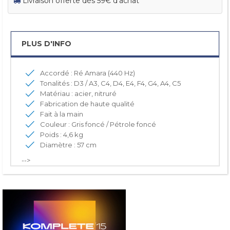
Livraison offerte dès 59€ d'achat
PLUS D'INFO
Accordé : Ré Amara (440 Hz)
Tonalités : D3 / A3, C4, D4, E4, F4, G4, A4, C5
Matériau : acier, nitruré
Fabrication de haute qualité
Fait à la main
Couleur : Gris foncé / Pétrole foncé
Poids : 4,6 kg
Diamètre : 57 cm
-->