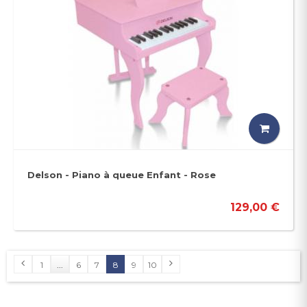
Delson - Piano à queue Enfant - Rose
129,00 €
1
...
6
7
8
9
10