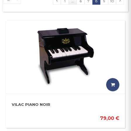
1
...
6
7
8
9
10
VILAC PIANO NOIR
79,00 €