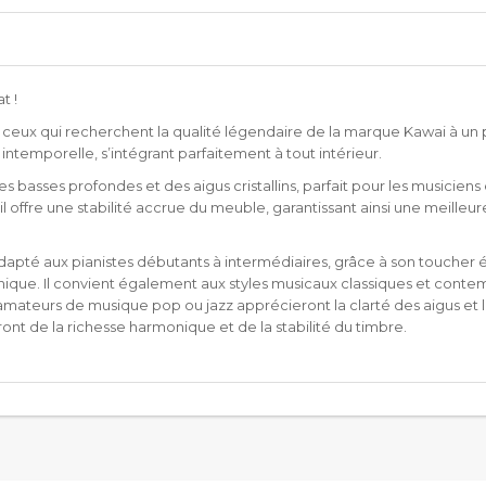
t !
r ceux qui recherchent la qualité légendaire de la marque Kawai à un 
ntemporelle, s’intégrant parfaitement à tout intérieur.
s basses profondes et des aigus cristallins, parfait pour les musiciens
l offre une stabilité accrue du meuble, garantissant ainsi une meilleur
apté aux pianistes débutants à intermédiaires, grâce à son toucher éq
ique. Il convient également aux styles musicaux classiques et conte
amateurs de musique pop ou jazz apprécieront la clarté des aigus et 
ront de la richesse harmonique et de la stabilité du timbre.