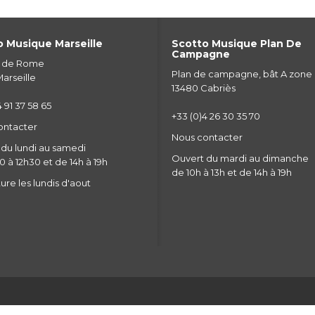
 Musique Marseille
Scotto Musique Plan De
Campagne
e de Rome
Plan de campagne, bât A zone
arseille
13480 Cabriès
 91 37 58 65
+33 (0)4 26 30 35 70
ontacter
Nous contacter
du lundi au samedi
Ouvert du mardi au dimanche
 à 12h30 et de 14h à 19h
de 10h à 13h et de 14h à 19h
re les lundis d'aout