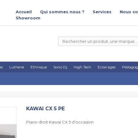
Accueil
Qui sommes nous ?
Services
Nous co
Showroom
es
Lutherie
Ethnique
Sono Dj
High Tech
Eclairages
Pédagog
KAWAI CX 5 PE
Piano droit Kawai CX 5 d'occasion