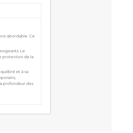
prix abordable. Ce
 exigeants. Le
e protection de la
uilibré et à sa
mporains,
la profondeur des