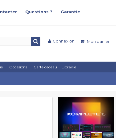
ntacter
Questions ?
Garantie
Connexion
Mon panier
ie
Occasions
Carte cadeau
Librairie