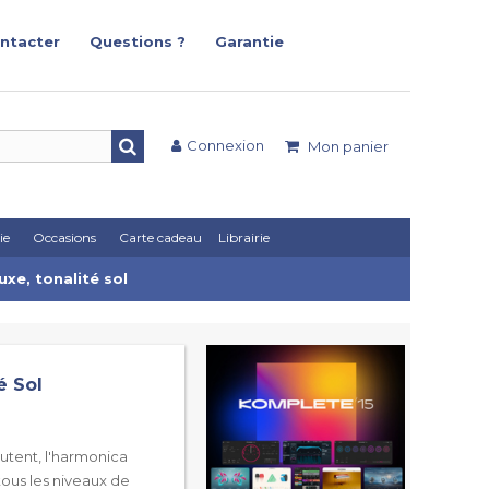
ntacter
Questions ?
Garantie
Connexion
Mon panier
ie
Occasions
Carte cadeau
Librairie
xe, tonalité sol
é Sol
utent, l'harmonica
ous les niveaux de