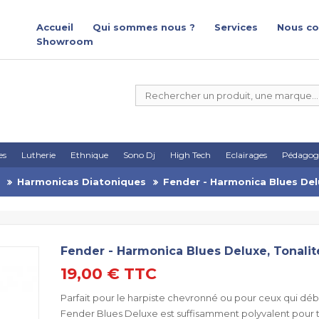
Accueil
Qui sommes nous ?
Services
Nous co
Showroom
es
Lutherie
Ethnique
Sono Dj
High Tech
Eclairages
Pédagog
Harmonicas Diatoniques
Fender - Harmonica Blues Delu
Fender - Harmonica Blues Deluxe, Tonalit
19,00 €
TTC
Parfait pour le harpiste chevronné ou pour ceux qui déb
Fender Blues Deluxe est suffisamment polyvalent pour t