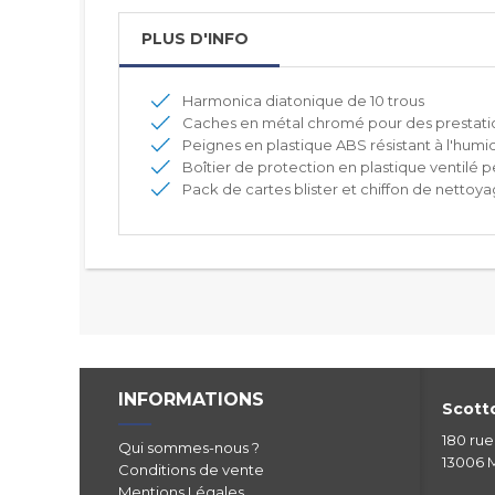
PLUS D'INFO
Harmonica diatonique de 10 trous
Caches en métal chromé pour des prestatio
Peignes en plastique ABS résistant à l'humidi
Boîtier de protection en plastique ventilé p
Pack de cartes blister et chiffon de nettoya
INFORMATIONS
Scotto
180 ru
Qui sommes-nous ?
13006 M
Conditions de vente
Mentions Légales