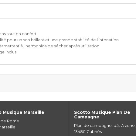
ns tout en confort
té pour un son brillant et une grande stabilité de l'intonation
ermettant à l'harmonica de sécher après utilisation
ge inclus
 Musique Marseille
Scotto Musique Plan De
Campagne
e de Rome
Plan de campagne, bât A zone
arseille
13480 Cabriès