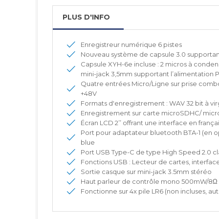
PLUS D'INFO
Enregistreur numérique 6 pistes
Nouveau système de capsule 3.0 supportant 
Capsule XYH-6e incluse : 2 micros à condensa
mini-jack 3,5mm supportant l’alimentation P
Quatre entrées Micro/Ligne sur prise comb
+48V
Formats d'enregistrement : WAV 32 bit à virg
Enregistrement sur carte microSDHC/ micr
Écran LCD 2’’ offrant une interface en frança
Port pour adaptateur bluetooth BTA-1 (en opt
blue
Port USB Type-C de type High Speed 2.0 cl
Fonctions USB : Lecteur de cartes, interface
Sortie casque sur mini-jack 3.5mm stéréo
Haut parleur de contrôle mono 500mW/8Ω
Fonctionne sur 4x pile LR6 (non incluses, au