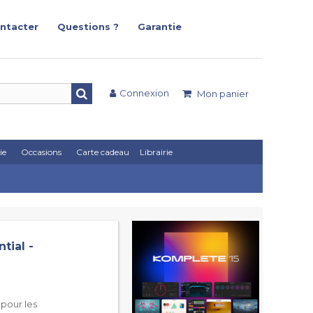
ntacter
Questions ?
Garantie
Connexion
Mon panier
ie
Occasions
Carte cadeau
Librairie
tial -
pour les