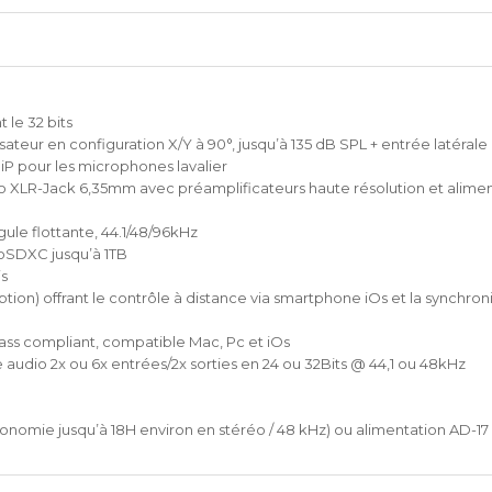
le 32 bits
teur en configuration X/Y à 90°, jusqu’à 135 dB SPL + entrée latérale 
iP pour les microphones lavalier
o XLR-Jack 6,35mm avec préamplificateurs haute résolution et alime
ule flottante, 44.1/48/96kHz
oSDXC jusqu’à 1TB
is
ion) offrant le contrôle à distance via smartphone iOs et la synchron
ass compliant, compatible Mac, Pc et iOs
 audio 2x ou 6x entrées/2x sorties en 24 ou 32Bits @ 44,1 ou 48kHz
tonomie jusqu’à 18H environ en stéréo / 48 kHz) ou alimentation AD-17