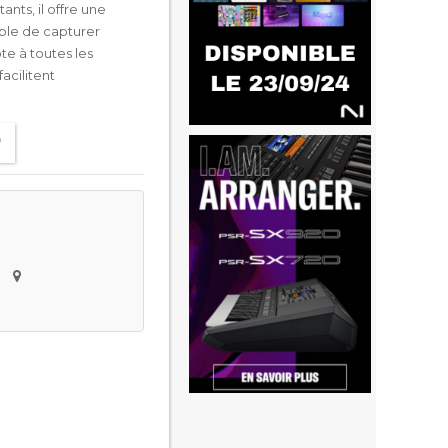
ants, il offre une
ble de capturer
te à toutes les
acilitent
e