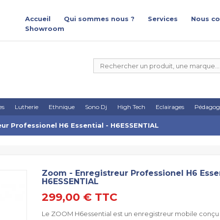
Accueil
Qui sommes nous ?
Services
Nous co
Showroom
es
Lutherie
Ethnique
Sono Dj
High Tech
Eclairages
Pédagog
ur Professionel H6 Essential - H6ESSENTIAL
Zoom - Enregistreur Professionel H6 Essen
H6ESSENTIAL
299,00 €
TTC
Le ZOOM H6essential est un enregistreur mobile conçu 