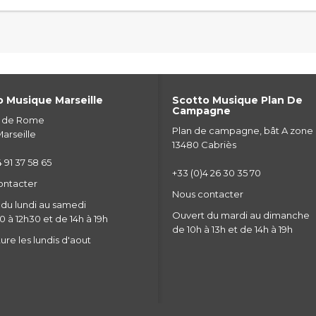
 Musique Marseille
Scotto Musique Plan De
Campagne
e de Rome
Plan de campagne, bât A zone
arseille
13480 Cabriès
 91 37 58 65
+33 (0)4 26 30 35 70
ontacter
Nous contacter
du lundi au samedi
Ouvert du mardi au dimanche
 à 12h30 et de 14h à 19h
de 10h à 13h et de 14h à 19h
re les lundis d'aout