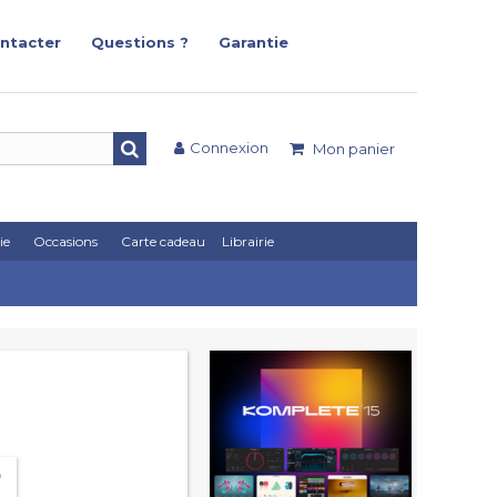
ntacter
Questions ?
Garantie
Connexion
Mon panier
ie
Occasions
Carte cadeau
Librairie