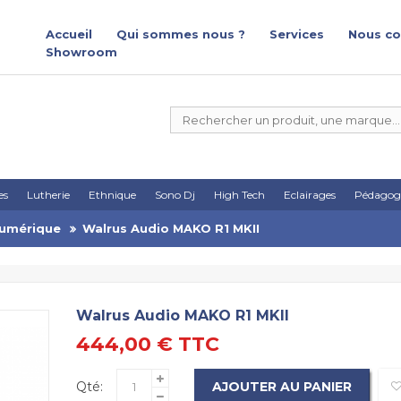
Accueil
Qui sommes nous ?
Services
Nous co
Showroom
es
Lutherie
Ethnique
Sono Dj
High Tech
Eclairages
Pédagog
Numérique
Walrus Audio MAKO R1 MKII
Walrus Audio MAKO R1 MKII
444,00 €
TTC
Qté:
AJOUTER AU PANIER