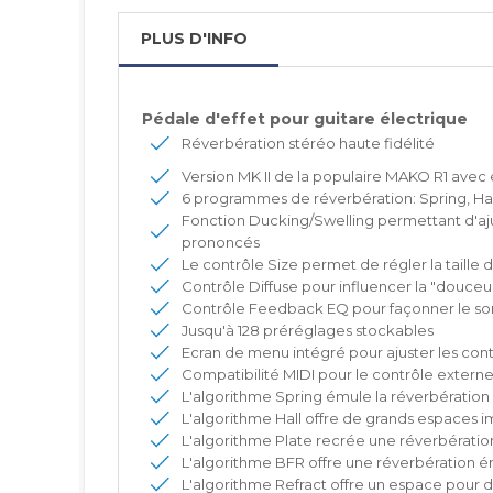
PLUS D'INFO
Pédale d'effet pour guitare électrique
Réverbération stéréo haute fidélité
Version MK II de la populaire MAKO R1 avec 
6 programmes de réverbération: Spring, Hall,
Fonction Ducking/Swelling permettant d'aju
prononcés
Le contrôle Size permet de régler la taill
Contrôle Diffuse pour influencer la "douceu
Contrôle Feedback EQ pour façonner le so
Jusqu'à 128 préréglages stockables
Ecran de menu intégré pour ajuster les cont
Compatibilité MIDI pour le contrôle externe
L'algorithme Spring émule la réverbération 
L'algorithme Hall offre de grands espaces i
L'algorithme Plate recrée une réverbération
L'algorithme BFR offre une réverbération 
L'algorithme Refract offre un espace pour