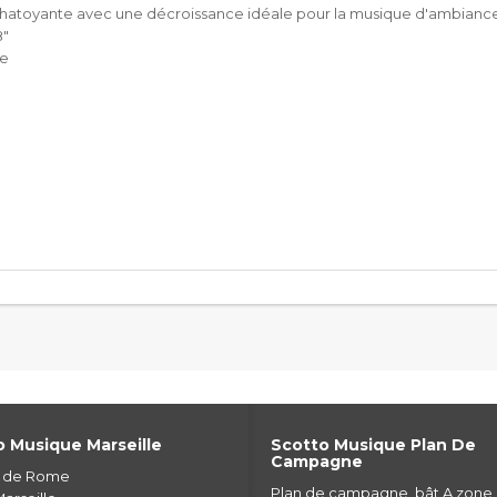
n chatoyante avec une décroissance idéale pour la musique d'ambianc
8"
re
 Musique Marseille
Scotto Musique Plan De
Campagne
e de Rome
Plan de campagne, bât A zone