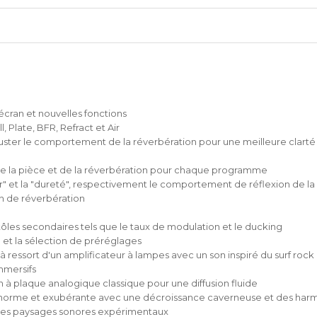
écran et nouvelles fonctions
 Plate, BFR, Refract et Air
ster le comportement de la réverbération pour une meilleure clarté 
e de la pièce et de la réverbération pour chaque programme
r" et la "dureté", respectivement le comportement de réflexion de la
n de réverbération
ôles secondaires tels que le taux de modulation et le ducking
 et la sélection de préréglages
à ressort d'un amplificateur à lampes avec un son inspiré du surf rock
mmersifs
 à plaque analogique classique pour une diffusion fluide
énorme et exubérante avec une décroissance caverneuse et des har
 des paysages sonores expérimentaux