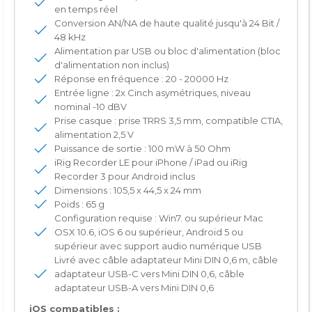
en temps réel
Conversion AN/NA de haute qualité jusqu'à 24 Bit /
48 kHz
Alimentation par USB ou bloc d'alimentation (bloc
d'alimentation non inclus)
Réponse en fréquence : 20 - 20000 Hz
Entrée ligne : 2x Cinch asymétriques, niveau
nominal -10 dBV
Prise casque : prise TRRS 3,5 mm, compatible CTIA,
alimentation 2,5 V
Puissance de sortie : 100 mW à 50 Ohm
iRig Recorder LE pour iPhone / iPad ou iRig
Recorder 3 pour Android inclus
Dimensions : 105,5 x 44,5 x 24 mm
Poids : 65 g
Configuration requise : Win7. ou supérieur Mac
OSX 10.6, iOS 6 ou supérieur, Android 5 ou
supérieur avec support audio numérique USB
Livré avec câble adaptateur Mini DIN 0,6 m, câble
adaptateur USB-C vers Mini DIN 0,6, câble
adaptateur USB-A vers Mini DIN 0,6
iOS compatibles :