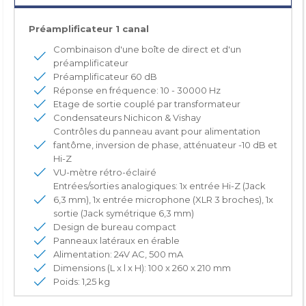
Préamplificateur 1 canal
Combinaison d'une boîte de direct et d'un
préamplificateur
Préamplificateur 60 dB
Réponse en fréquence: 10 - 30000 Hz
Etage de sortie couplé par transformateur
Condensateurs Nichicon & Vishay
Contrôles du panneau avant pour alimentation
fantôme, inversion de phase, atténuateur -10 dB et
Hi-Z
VU-mètre rétro-éclairé
Entrées/sorties analogiques: 1x entrée Hi-Z (Jack
6,3 mm), 1x entrée microphone (XLR 3 broches), 1x
sortie (Jack symétrique 6,3 mm)
Design de bureau compact
Panneaux latéraux en érable
Alimentation: 24V AC, 500 mA
Dimensions (L x l x H): 100 x 260 x 210 mm
Poids: 1,25 kg